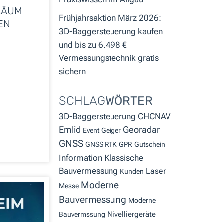
ILÄUM
Frühjahrsaktion März 2026:
EN
3D-Baggersteuerung kaufen
und bis zu 6.498 €
Vermessungstechnik gratis
sichern
SCHLAG
WÖRTER
3D-Baggersteuerung
CHCNAV
Emlid
Georadar
Event
Geiger
GNSS
GNSS RTK
GPR
Gutschein
Information
Klassische
Bauvermessung
Laser
Kunden
Moderne
Messe
Bauvermessung
Moderne
Nivelliergeräte
Bauvermssung