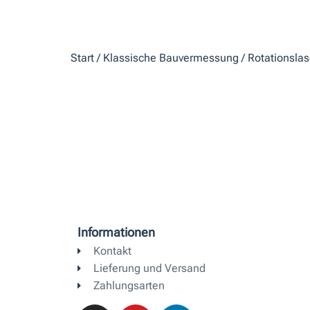
I
C
H
Start
/
Klassische Bauvermessung
/
Rotationslas
E
R
P
R
E
I
S
W
A
Informationen
R
Kontakt
:
Lieferung und Versand
1
Zahlungsarten
4
I
Y
L
8