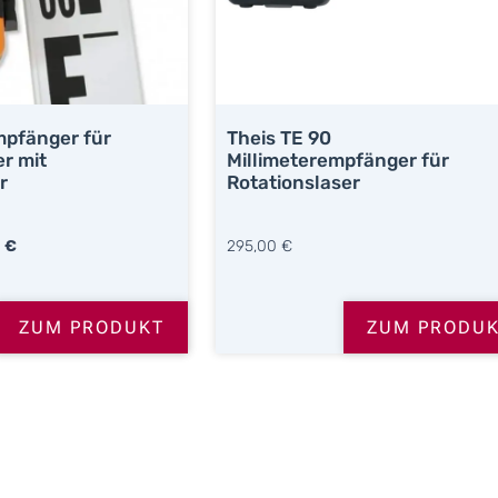
I
S
T
:
3
mpfänger für
Theis TE 90
5
er mit
Millimeterempfänger für
0
r
Rotationslaser
,
0
A
0
€
295,00
€
0
K
T
ZUM PRODUKT
ZUM PRODU
€
U
.
E
L
L
E
R