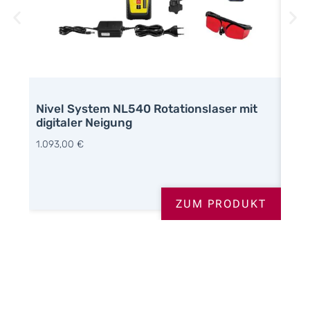
Nivel System NL540 Rotationslaser mit
Niv
digitaler Neigung
Niv
1.093,00
€
310,
ZUM PRODUKT