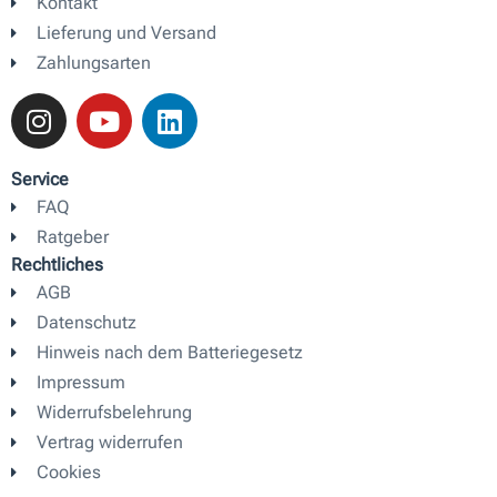
Kontakt
Lieferung und Versand
Zahlungsarten
I
Y
L
n
o
i
s
u
n
t
t
k
Service
a
u
e
FAQ
g
b
d
Ratgeber
r
e
i
Rechtliches
a
n
AGB
m
Datenschutz
Hinweis nach dem Batteriegesetz
Impressum
Widerrufsbelehrung
Vertrag widerrufen
Cookies