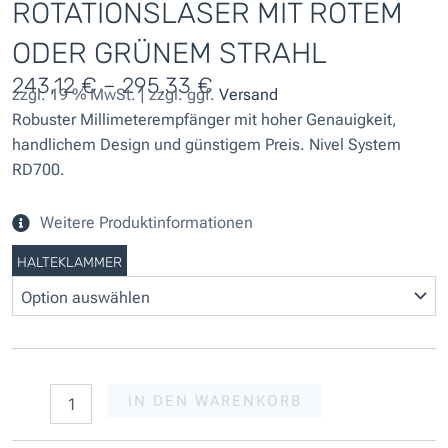
ROTATIONSLASER MIT ROTEM
ODER GRÜNEM STRAHL
243,12
€
–
295,33
€
zzgl. 19 % MwSt. | zzgl. ggf.
Versand
Robuster Millimeterempfänger mit hoher Genauigkeit,
handlichem Design und günstigem Preis. Nivel System
RD700.
Weitere Produktinformationen
Nivel
HALTEKLAMMER
System
RD700
digital
Millimeterempfänger
für
Rotationslaser
mit
IN DEN WARENKORB
rotem
oder
grünem