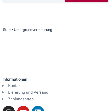
Start
/ Untergrundvermessung
Informationen
Kontakt
Lieferung und Versand
Zahlungsarten
I
Y
L