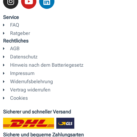
n
o
i
s
u
n
t
t
k
Service
a
u
e
FAQ
g
b
d
Ratgeber
r
e
i
Rechtliches
a
n
AGB
m
Datenschutz
Hinweis nach dem Batteriegesetz
Impressum
Widerrufsbelehrung
Vertrag widerrufen
Cookies
Sicherer und schneller Versand
Sichere und bequeme Zahlungsarten