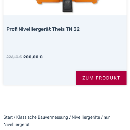
S
2
W
0
A
2
R
,
Profi Nivelliergerät Theis TN 32
:
4
2
2
2
4
€
U
A
226,10
€
200,00
€
,
.
R
K
9
S
T
1
ZUM PRODUKT
P
U
R
E
€
Ü
L
N
L
G
E
L
R
Start
/
Klassische Bauvermessung
/
Nivelliergeräte
/ nur
I
P
Nivelliergerät
C
R