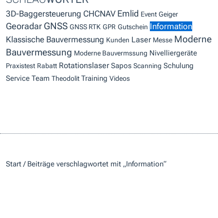
3D-Baggersteuerung
CHCNAV
Emlid
Event
Geiger
GNSS
Georadar
Information
GNSS RTK
GPR
Gutschein
Moderne
Klassische Bauvermessung
Laser
Kunden
Messe
Bauvermessung
Nivelliergeräte
Moderne Bauvermssung
Rotationslaser
Sapos
Schulung
Praxistest
Rabatt
Scanning
Service
Team
Training
Theodolit
Videos
Start
/ Beiträge verschlagwortet mit „Information“