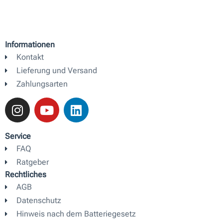
Informationen
Kontakt
Lieferung und Versand
Zahlungsarten
I
Y
L
n
o
i
s
u
n
t
t
k
Service
a
u
e
FAQ
g
b
d
Ratgeber
r
e
i
Rechtliches
a
n
AGB
m
Datenschutz
Hinweis nach dem Batteriegesetz