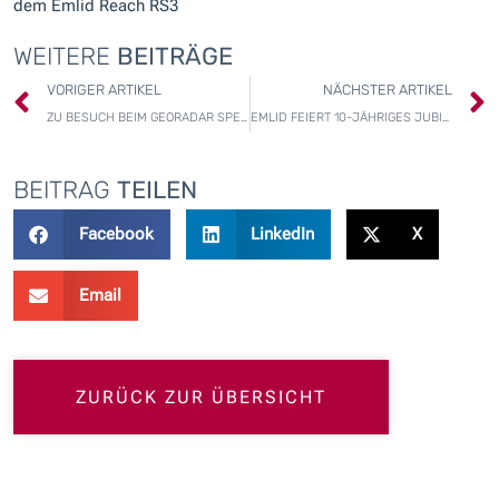
dem Emlid Reach RS3
WEITERE
BEITRÄGE
Zurück
VORIGER ARTIKEL
NÄCHSTER ARTIKEL
ZU BESUCH BEIM GEORADAR SPEZIALISTEN GUIDELINEGEO IN SCHWEDEN
EMLID FEIERT 10-JÄHRIGES JUBILÄUM MIT EXKLUSIVEN RABATT-AKTIONEN
BEITRAG
TEILEN
Facebook
LinkedIn
X
Email
ZURÜCK ZUR ÜBERSICHT