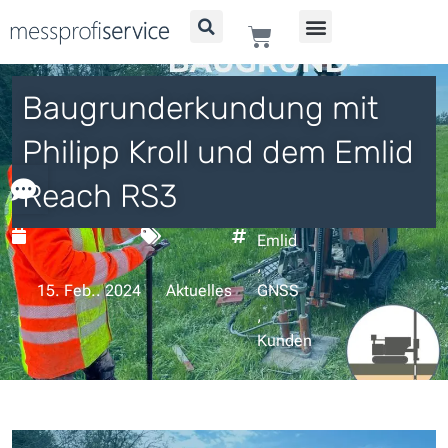
Zum
WARENKORB
Inhalt
springen
Baugrunderkundung mit
Philipp Kroll und dem Emlid
Reach RS3
Emlid
,
15. Feb.. 2024
Aktuelles
GNSS
,
Kunden