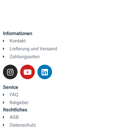
Informationen
Kontakt
Lieferung und Versand
Zahlungsarten
I
Y
L
n
o
i
s
u
n
t
t
k
Service
a
u
e
FAQ
g
b
d
Ratgeber
r
e
i
Rechtliches
a
n
AGB
m
Datenschutz