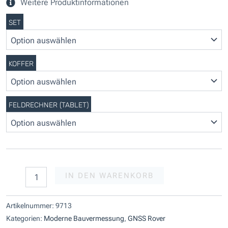
Weitere Produktinformationen
Satellitenpositionierungssystem
SET
Emlid
Reach
RS2+
Komplettset
KOFFER
Messprofiservice
Menge
FELDRECHNER (TABLET)
IN DEN WARENKORB
Artikelnummer:
9713
Kategorien:
Moderne Bauvermessung
,
GNSS Rover