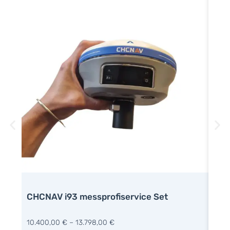
CHC
CHCNAV i93 messprofiservice Set
Rov
6.49
10.400,00
€
–
13.798,00
€