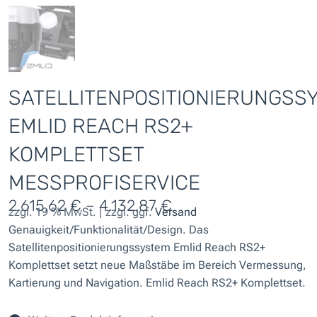
SATELLITENPOSITIONIERUNGSS
EMLID REACH RS2+
KOMPLETTSET
MESSPROFISERVICE
2.615,62
€
–
4.132,87
€
zzgl. 19 % MwSt. | zzgl. ggf.
Versand
Genauigkeit/Funktionalität/Design. Das
Satellitenpositionierungssystem Emlid Reach RS2+
Komplettset setzt neue Maßstäbe im Bereich Vermessung,
Kartierung und Navigation. Emlid Reach RS2+ Komplettset.