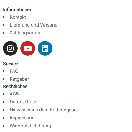
Informationen
Kontakt
Lieferung und Versand
Zahlungsarten
I
Y
L
n
o
i
s
u
n
t
t
k
Service
a
u
e
FAQ
g
b
d
Ratgeber
r
e
i
Rechtliches
a
n
AGB
m
Datenschutz
Hinweis nach dem Batteriegesetz
Impressum
Widerrufsbelehrung