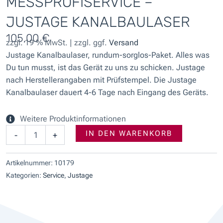
MESSPROFISERVICE –
JUSTAGE KANALBAULASER
105,00
€
zzgl. 19 % MwSt. | zzgl. ggf.
Versand
Justage Kanalbaulaser, rundum-sorglos-Paket. Alles was
Du tun musst, ist das Gerät zu uns zu schicken. Justage
nach Herstellerangaben mit Prüfstempel. Die Justage
Kanalbaulaser dauert 4-6 Tage nach Eingang des Geräts.
Weitere Produktinformationen
messprofiservice
IN DEN WARENKORB
-
+
-
Justage
Kanalbaulaser
Artikelnummer:
10179
Menge
Kategorien:
Service
,
Justage