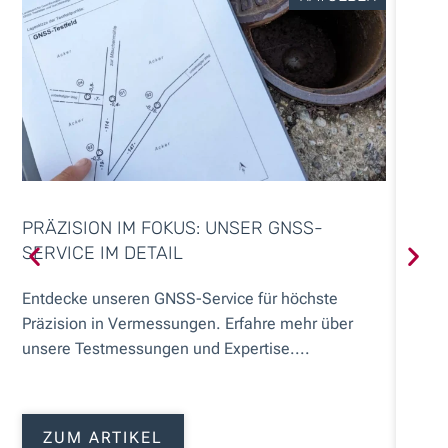
PRÄZISION IM FOKUS: UNSER GNSS-
FAL
SERVICE IM DETAIL
Falsc
Entdecke unseren GNSS-Service für höchste
Abwei
Präzision in Vermessungen. Erfahre mehr über
alles 
unsere Testmessungen und Expertise....
ZUM ARTIKEL
Z