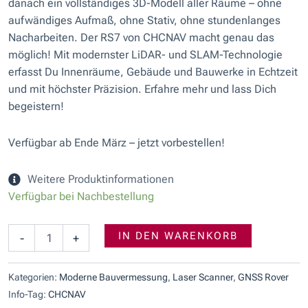
danach ein vollständiges 3D-Modell aller Räume – ohne
aufwändiges Aufmaß, ohne Stativ, ohne stundenlanges
Nacharbeiten. Der RS7 von CHCNAV macht genau das
möglich! Mit modernster LiDAR- und SLAM-Technologie
erfasst Du Innenräume, Gebäude und Bauwerke in Echtzeit
und mit höchster Präzision. Erfahre mehr und lass Dich
begeistern!
Verfügbar ab Ende März – jetzt vorbestellen!
Weitere Produktinformationen
CHCNAV
Verfügbar bei Nachbestellung
RS7
3D
LiDAR
IN DEN WARENKORB
-
+
SLAM
Scanner
Menge
Kategorien:
Moderne Bauvermessung
,
Laser Scanner
,
GNSS Rover
Info-Tag:
CHCNAV