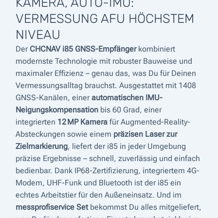
KAMERA, AUTO-IMU:
VERMESSUNG AFU HÖCHSTEM
NIVEAU
Der
CHCNAV i85 GNSS-Empfänger
kombiniert
modernste Technologie mit robuster Bauweise und
maximaler Effizienz – genau das, was Du für Deinen
Vermessungsalltag brauchst. Ausgestattet mit 1408
GNSS-Kanälen, einer
automatischen IMU-
Neigungskompensation
bis 60 Grad, einer
integrierten
12 MP Kamera
für Augmented-Reality-
Absteckungen sowie einem
präzisen Laser zur
Zielmarkierung
, liefert der i85 in jeder Umgebung
präzise Ergebnisse – schnell, zuverlässig und einfach
bedienbar. Dank IP68-Zertifizierung, integriertem 4G-
Modem, UHF-Funk und Bluetooth ist der i85 ein
echtes Arbeitstier für den Außeneinsatz. Und im
messprofiservice Set
bekommst Du alles mitgeliefert,