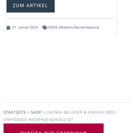
ZUM ARTIKEL
Z
31. Januar 2024
GNSS
,
Moderne Bauvermessung
28.
STARTSEITE
»
SHOP
»
CHCNAV I85 LASER & KAMERA GNSS-
EMPFÄNGER MESSPROFISERVICE SET