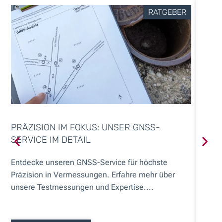
RATGEBER
PRÄZISION IM FOKUS: UNSER GNSS-
FAL
SERVICE IM DETAIL
Falsc
Entdecke unseren GNSS-Service für höchste
Abwei
Präzision in Vermessungen. Erfahre mehr über
alles 
unsere Testmessungen und Expertise....