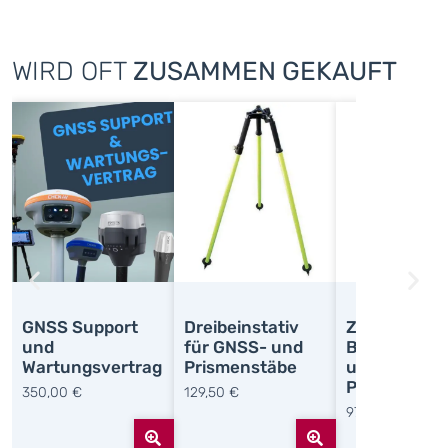
WIRD OFT
ZUSAMMEN GEKAUFT
GNSS Support
Dreibeinstativ
Zweibeinstr
und
für GNSS- und
BiPod für G
Wartungsvertrag
Prismenstäbe
und
Prismenstä
350,00
€
129,50
€
97,50
€