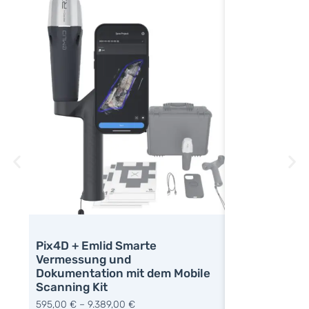
Pix4D + Emlid Smarte
CHCNAV i89 m
Vermessung und
Set
Dokumentation mit dem Mobile
7.990,00
€
Scanning Kit
595,00
€
–
9.389,00
€