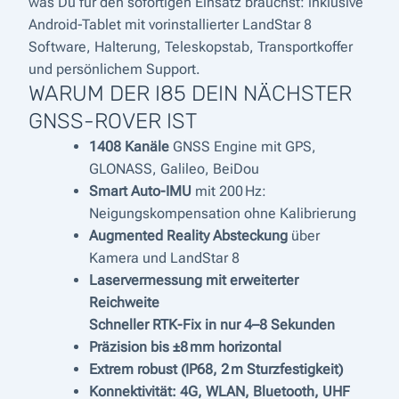
was Du für den sofortigen Einsatz brauchst: inklusive
Android-Tablet mit vorinstallierter LandStar 8
Software, Halterung, Teleskopstab, Transportkoffer
und persönlichem Support.
WARUM DER I85 DEIN NÄCHSTER
GNSS-ROVER IST
1408 Kanäle
GNSS Engine mit GPS,
GLONASS, Galileo, BeiDou
Smart Auto-IMU
mit 200 Hz:
Neigungskompensation ohne Kalibrierung
Augmented Reality Absteckung
über
Kamera und LandStar 8
Laservermessung mit erweiterter
Reichweite
Schneller RTK-Fix in nur 4–8 Sekunden
Präzision bis ±8 mm horizontal
Extrem robust (IP68, 2 m Sturzfestigkeit)
Konnektivität: 4G, WLAN, Bluetooth, UHF