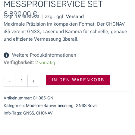
MESSPROFISERVICE SET
8.890,00
€
zzgl. 19 % MwSt. | zzgl. ggf.
Versand
Maximale Präzision im kompakten Format: Der CHCNAV
i85 vereint GNSS, Laser und Kamera für schnelle, genaue
und effiziente Vermessung überall.
Weitere Produktinformationen
CHCNAV
Verfügbarkeit:
2 vorrätig
i85
Laser
&
IN DEN WARENKORB
-
+
Kamera
GNSS-
Empfänger
Artikelnummer:
CH085-GN
messprofiservice
Kategorien:
Moderne Bauvermessung
,
GNSS Rover
Set
Info-Tags:
GNSS
,
CHCNAV
Menge