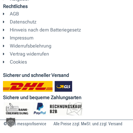
r
e
i
Rechtliches
a
n
AGB
m
Datenschutz
Hinweis nach dem Batteriegesetz
Impressum
Widerrufsbelehrung
Vertrag widerrufen
Cookies
Sicherer und schneller Versand
Sichere und bequeme Zahlungsarten
© 2026 messprofiservice
Alle Preise zzgl. MwSt. und zzgl. Versand