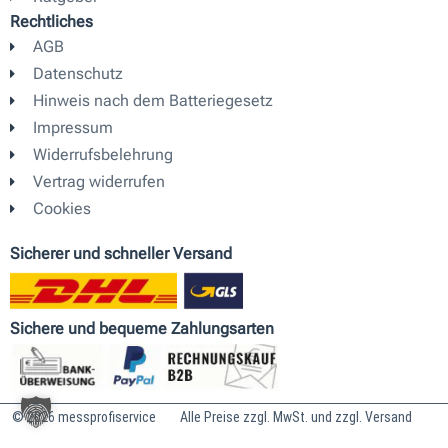
r
e
i
Rechtliches
a
n
AGB
m
Datenschutz
Hinweis nach dem Batteriegesetz
Impressum
Widerrufsbelehrung
Vertrag widerrufen
Cookies
Sicherer und schneller Versand
Sichere und bequeme Zahlungsarten
© 2026 messprofiservice
Alle Preise zzgl. MwSt. und zzgl. Versand