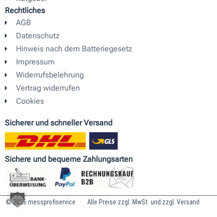
r
e
i
Rechtliches
a
n
AGB
m
Datenschutz
Hinweis nach dem Batteriegesetz
Impressum
Widerrufsbelehrung
Vertrag widerrufen
Cookies
Sicherer und schneller Versand
Sichere und bequeme Zahlungsarten
© 2026 messprofiservice
Alle Preise zzgl. MwSt. und zzgl. Versand