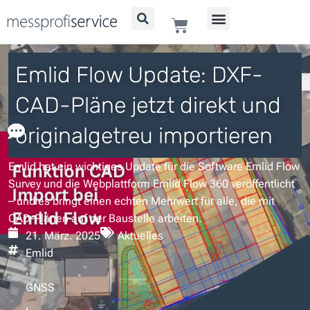
Zum
WARENKORB
Inhalt
springen
Emlid Flow Update: DXF-
CAD-Pläne jetzt direkt und
originalgetreu importieren
Emlid hat ein wichtiges Update für die Software Emlid Flow
Survey und die Webplattform Emlid Flow 360 veröffentlicht
– und es bringt einen echten Mehrwert für alle, die mit
CAD-Plänen auf der Baustelle arbeiten.
21. März. 2025
Aktuelles
Emlid
,
GNSS
,