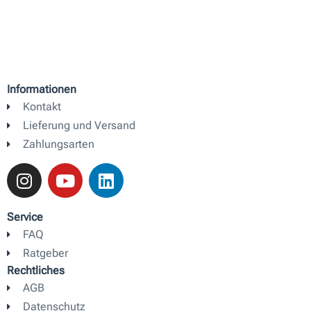
Informationen
Kontakt
Lieferung und Versand
Zahlungsarten
I
Y
L
n
o
i
s
u
n
t
t
k
Service
a
u
e
FAQ
g
b
d
Ratgeber
r
e
i
Rechtliches
a
n
AGB
m
Datenschutz