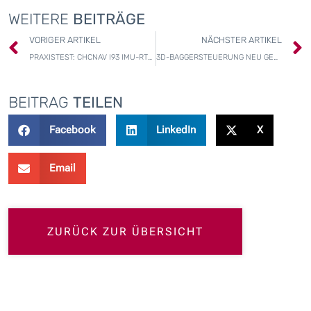
WEITERE
BEITRÄGE
Zurück
VORIGER ARTIKEL
NÄCHSTER ARTIKEL
PRAXISTEST: CHCNAV I93 IMU-RTK GNSS EMPFÄNGER
3D-BAGGERSTEUERUNG NEU GEDACHT – MIT CHCNAV EASYNAV & MCNAV BEI MESSPROFISERVICE
BEITRAG
TEILEN
Facebook
LinkedIn
X
Email
ZURÜCK ZUR ÜBERSICHT