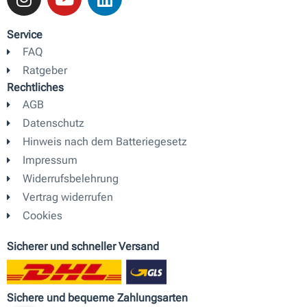
s
u
n
t
t
k
Service
a
u
e
FAQ
g
b
d
Ratgeber
r
e
i
Rechtliches
a
n
AGB
m
Datenschutz
Hinweis nach dem Batteriegesetz
Impressum
Widerrufsbelehrung
Vertrag widerrufen
Cookies
Sicherer und schneller Versand
Sichere und bequeme Zahlungsarten