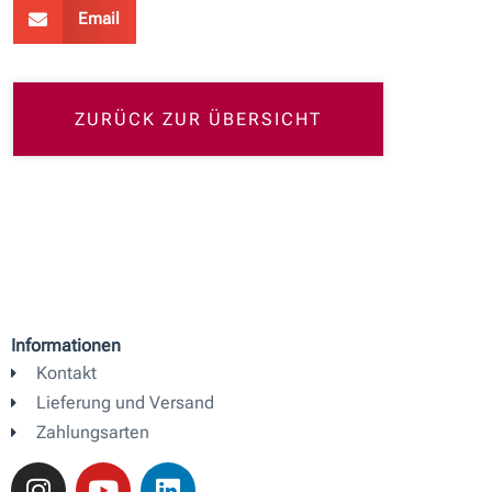
Email
ZURÜCK ZUR ÜBERSICHT
Informationen
Kontakt
Lieferung und Versand
Zahlungsarten
I
Y
L
n
o
i