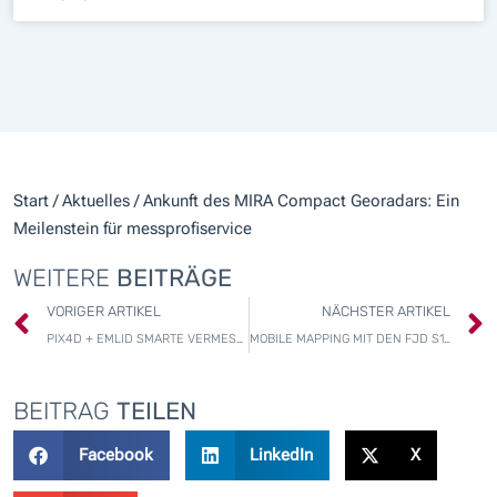
Start
/
Aktuelles
/ Ankunft des MIRA Compact Georadars: Ein
Meilenstein für messprofiservice
WEITERE
BEITRÄGE
Zurück
VORIGER ARTIKEL
NÄCHSTER ARTIKEL
PIX4D + EMLID SMARTE VERMESSUNG UND DOKUMENTATION MIT DEM MOBILE SCANNING KIT
MOBILE MAPPING MIT DEN FJD S1 UND P1 HANDHELD-LASERSCANNERN
BEITRAG
TEILEN
Facebook
LinkedIn
X